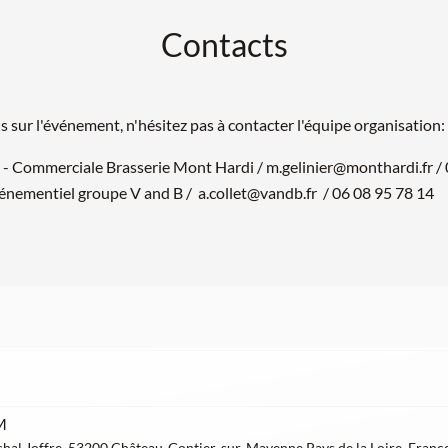
Contacts
 sur l'événement, n'hésitez pas à contacter l'équipe organisation:
- Commerciale Brasserie Mont Hardi / m.gelinier@monthardi.fr / 
énementiel groupe V and B / a.collet@vandb.fr / 06 08 95 78 14
M
hal Joffre, 53200 Château-Gontier-sur-Mayenne Pays de la Loire, Franc